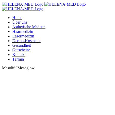
Zum
Inhalt
springen
Home
Über uns
Ästhetische Medizin
Haarmedizin
Lasermedizin
Dermo-Kosmetik
Gesundheit
Gutscheine
Kontakt
Termin
Mesolift/ Mesoglow
Ästhetische Medizin