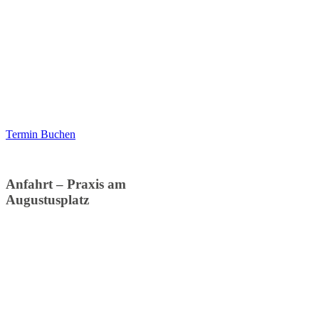
Lortzingstraße 14 •
04105
Leipzig
(der Standort zieht um)
Montag–Freitag: 09:00–18:00
Uhr
Bitte vereinbaren Sie einen
Termin.
Termin Buchen
Anfahrt – Praxis am
Augustusplatz