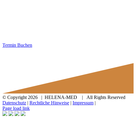
Grimmaische-Str. 25
04109 Leipzig
Montag–Freitag: 09:00–18:00
Uhr
Bitte vereinbaren Sie einen
Termin.
Termin Buchen
© Copyright
2026 | HELENA-MED
| All Rights Reserved
Datenschutz
|
Rechtliche Hinweise
|
Impressum
|
Facebook
YouTube
Instagram
Page load link
Nach
oben