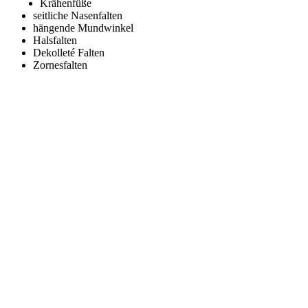
Krähenfüße
seitliche Nasenfalten
hängende Mundwinkel
Halsfalten
Dekolleté Falten
Zornesfalten